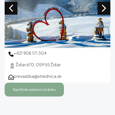
+421 908 171 304
Ždiar 670, 059 55 Ždiar
prevadzka@strednica.sk
Navštívte webovú stránku