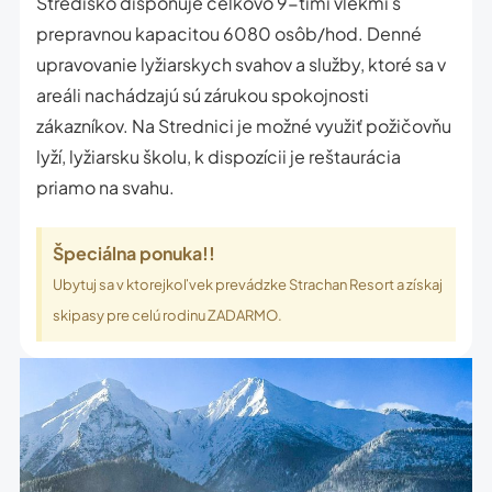
Stredisko disponuje celkovo 9-timi vlekmi s
prepravnou kapacitou 6080 osôb/hod. Denné
upravovanie lyžiarskych svahov a služby, ktoré sa v
areáli nachádzajú sú zárukou spokojnosti
zákazníkov. Na Strednici je možné využiť požičovňu
lyží, lyžiarsku školu, k dispozícii je reštaurácia
priamo na svahu.
Špeciálna ponuka!!
Ubytuj sa v ktorejkoľvek prevádzke Strachan Resort a získaj
skipasy pre celú rodinu ZADARMO.