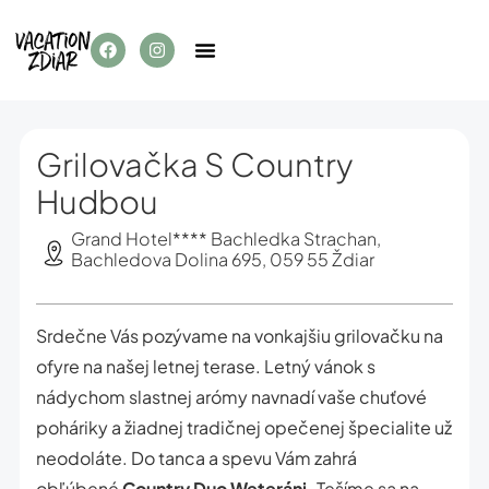
Grilovačka S Country
Hudbou
Grand Hotel**** Bachledka Strachan,
Bachledova Dolina 695, 059 55 Ždiar
Srdečne Vás pozývame na vonkajšiu grilovačku na
ofyre na našej letnej terase. Letný vánok s
nádychom slastnej arómy navnadí vaše chuťové
poháriky a žiadnej tradičnej opečenej špecialite už
neodoláte. Do tanca a spevu Vám zahrá
obľúbené
Country Duo Weteráni.
Tešíme sa na