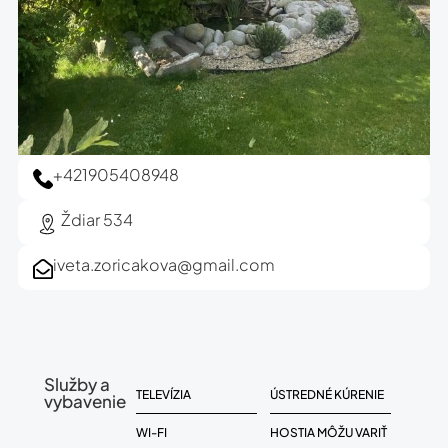
+421905408948
Ždiar 534
iveta.zoricakova@gmail.com
Služby a
TELEVÍZIA
ÚSTREDNÉ KÚRENIE
vybavenie
WI-FI
HOSTIA MÔŽU VARIŤ