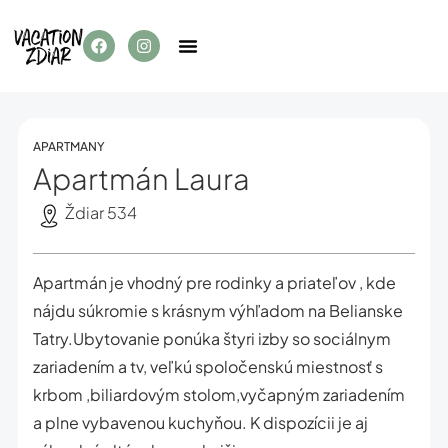
APARTMANY
Apartmán Laura
Ždiar 534
Apartmán je vhodný pre rodinky a priateľov , kde
nájdu súkromie s krásnym výhľadom na Belianske
Tatry.Ubytovanie ponúka štyri izby so sociálnym
zariadením a tv, veľkú spoločenskú miestnosť s
krbom ,biliardovým stolom,vyčapným zariadením
a plne vybavenou kuchyňou. K dispozícii je aj